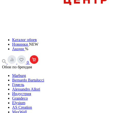
Каталог обоев
Новинки
NEW
Акции
%
0
Обои по брендам
Marburg
Bernardo Bartalucci
Гомель
Alessandro Allori
Индустрия
Grandeco
Elysium
AS Creation
MaxWall