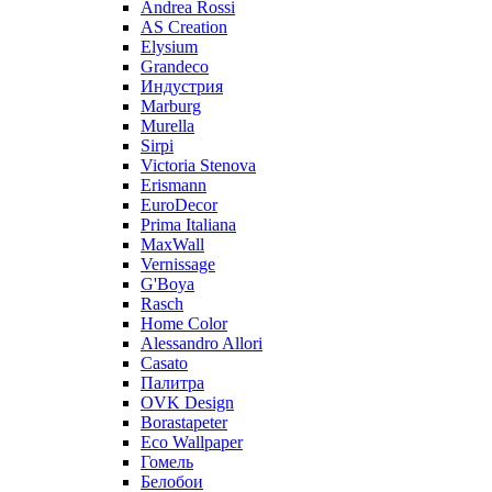
Andrea Rossi
AS Creation
Elysium
Grandeco
Индустрия
Marburg
Murella
Sirpi
Victoria Stenova
Erismann
EuroDecor
Prima Italiana
MaxWall
Vernissage
G'Boya
Rasch
Home Color
Alessandro Allori
Casato
Палитра
OVK Design
Borastapeter
Eco Wallpaper
Гомель
Белобои