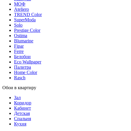
МОФ
Ateliero
TREND Color
SuperModa
Solo
Prestige Color
Ostima
Blumarine
Fipar
Ferre
Белобои
Eco Wallpaper
Палитра
Home Color
Rasch
Обои в квартиру
Зал
Коридор
Кабинет
Детская
Спальня
Кухня