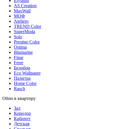
Elysium
AS Creation
MaxWall
МОФ
Ateliero
TREND Color
SuperModa
Solo
Prestige Color
Ostima
Blumarine
Fipar
Ferre
Белобои
Eco Wallpaper
Палитра
Home Color
Rasch
Обои в квартиру
Зал
Коридор
Кабинет
Детская
Спальня