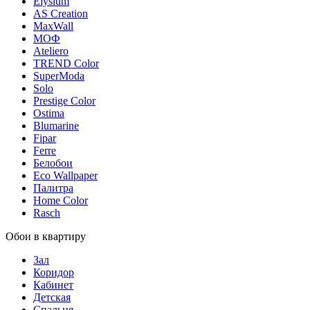
Elysium
AS Creation
MaxWall
МОФ
Ateliero
TREND Color
SuperModa
Solo
Prestige Color
Ostima
Blumarine
Fipar
Ferre
Белобои
Eco Wallpaper
Палитра
Home Color
Rasch
Обои в квартиру
Зал
Коридор
Кабинет
Детская
Спальня