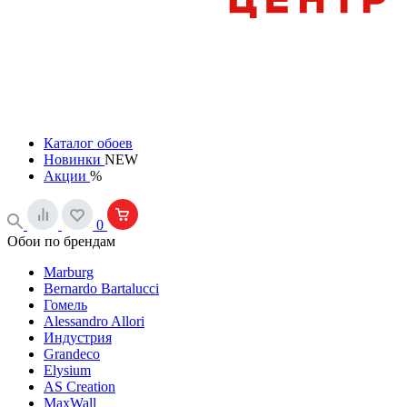
Каталог обоев
Новинки
NEW
Акции
%
0
Обои по брендам
Marburg
Bernardo Bartalucci
Гомель
Alessandro Allori
Индустрия
Grandeco
Elysium
AS Creation
MaxWall