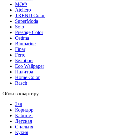
МОФ
Ateliero
TREND Color
SuperModa
Solo
Prestige Color
Ostima
Blumarine
Fipar
Ferre
Белобои
Eco Wallpaper
Палитра
Home Color
Rasch
Обои в квартиру
Зал
Коридор
Кабинет
Детская
Спальня
Кухня