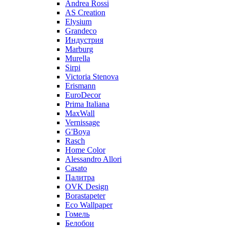
Andrea Rossi
AS Creation
Elysium
Grandeco
Индустрия
Marburg
Murella
Sirpi
Victoria Stenova
Erismann
EuroDecor
Prima Italiana
MaxWall
Vernissage
G'Boya
Rasch
Home Color
Alessandro Allori
Casato
Палитра
OVK Design
Borastapeter
Eco Wallpaper
Гомель
Белобои