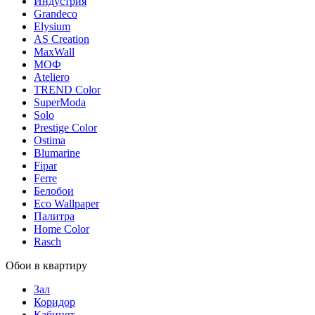
Индустрия
Grandeco
Elysium
AS Creation
MaxWall
МОФ
Ateliero
TREND Color
SuperModa
Solo
Prestige Color
Ostima
Blumarine
Fipar
Ferre
Белобои
Eco Wallpaper
Палитра
Home Color
Rasch
Обои в квартиру
Зал
Коридор
Кабинет