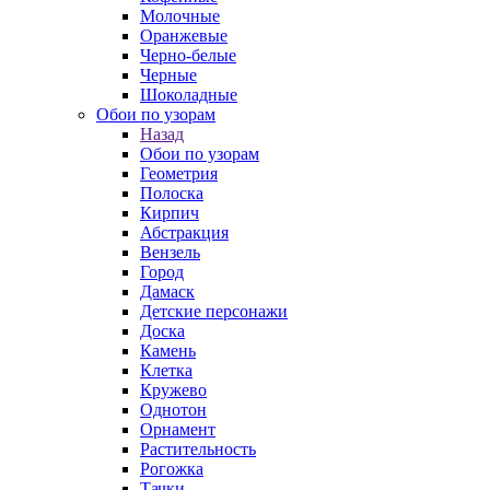
Молочные
Оранжевые
Черно-белые
Черные
Шоколадные
Обои по узорам
Назад
Обои по узорам
Геометрия
Полоска
Кирпич
Абстракция
Вензель
Город
Дамаск
Детские персонажи
Доска
Камень
Клетка
Кружево
Однотон
Орнамент
Растительность
Рогожка
Тачки