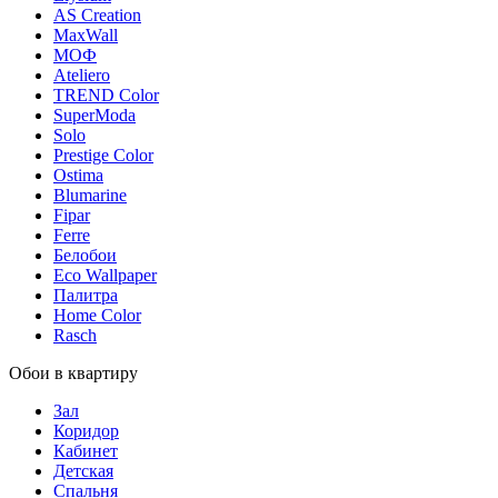
AS Creation
MaxWall
МОФ
Ateliero
TREND Color
SuperModa
Solo
Prestige Color
Ostima
Blumarine
Fipar
Ferre
Белобои
Eco Wallpaper
Палитра
Home Color
Rasch
Обои в квартиру
Зал
Коридор
Кабинет
Детская
Спальня