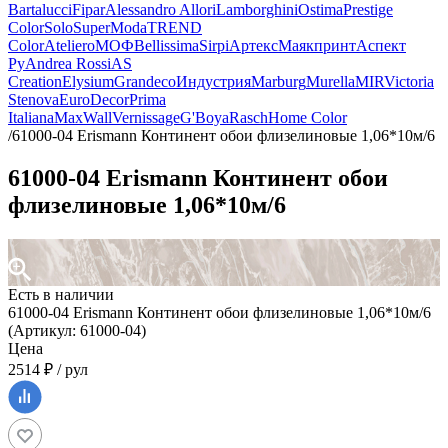
Bartalucci
Fipar
Alessandro Allori
Lamborghini
Ostima
Prestige
Color
Solo
SuperModa
TREND
Color
Ateliero
МОФ
Bellissima
Sirpi
Артекс
Маякпринт
Аспект
Ру
Andrea Rossi
AS
Creation
Elysium
Grandeco
Индустрия
Marburg
Murella
MIR
Victoria
Stenova
EuroDecor
Prima
Italiana
MaxWall
Vernissage
G'Boya
Rasch
Home Color
/
61000-04 Erismann Континент обои флизелиновые 1,06*10м/6
61000-04 Erismann Континент обои
флизелиновые 1,06*10м/6
Есть в наличии
61000-04 Erismann Континент обои флизелиновые 1,06*10м/6
(Артикул: 61000-04)
Цена
2514 ₽ / рул