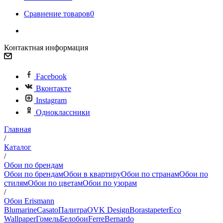
Сравнение товаров
0
Контактная информация
Facebook
Вконтакте
Instagram
Одноклассники
Главная
/
Каталог
/
Обои по брендам
Обои по брендам
Обои в квартиру
Обои по странам
Обои по
стилям
Обои по цветам
Обои по узорам
/
Обои Erismann
Blumarine
Casato
Палитра
OVK Design
Borastapeter
Eco
Wallpaper
Гомель
Белобои
Ferre
Bernardo