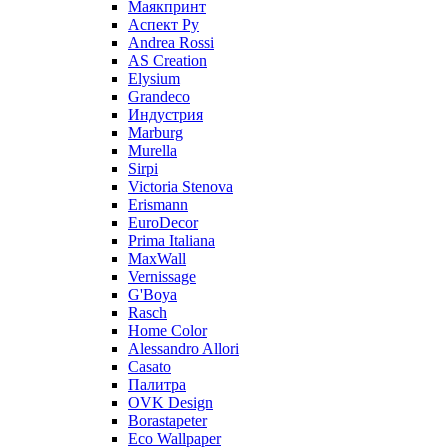
Маякпринт
Аспект Ру
Andrea Rossi
AS Creation
Elysium
Grandeco
Индустрия
Marburg
Murella
Sirpi
Victoria Stenova
Erismann
EuroDecor
Prima Italiana
MaxWall
Vernissage
G'Boya
Rasch
Home Color
Alessandro Allori
Casato
Палитра
OVK Design
Borastapeter
Eco Wallpaper