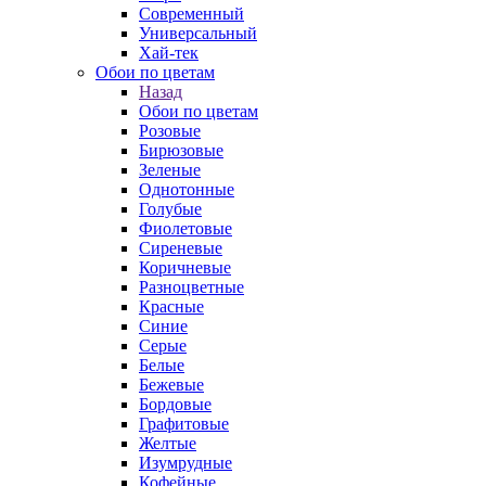
Современный
Универсальный
Хай-тек
Обои по цветам
Назад
Обои по цветам
Розовые
Бирюзовые
Зеленые
Однотонные
Голубые
Фиолетовые
Сиреневые
Коричневые
Разноцветные
Красные
Синие
Серые
Белые
Бежевые
Бордовые
Графитовые
Желтые
Изумрудные
Кофейные