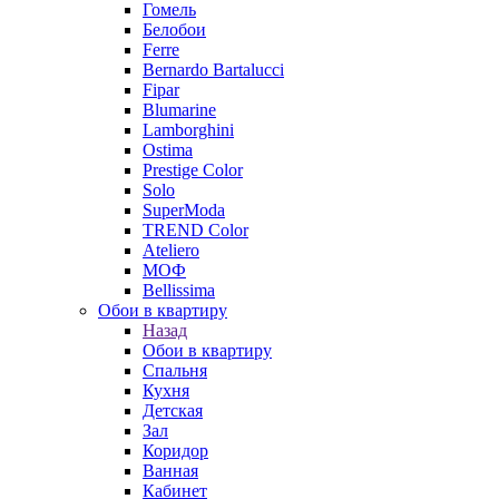
Гомель
Белобои
Ferre
Bernardo Bartalucci
Fipar
Blumarine
Lamborghini
Ostima
Prestige Color
Solo
SuperModa
TREND Color
Ateliero
МОФ
Bellissima
Обои в квартиру
Назад
Обои в квартиру
Спальня
Кухня
Детская
Зал
Коридор
Ванная
Кабинет