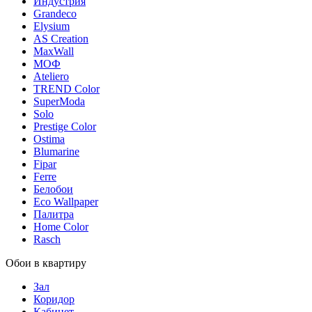
Индустрия
Grandeco
Elysium
AS Creation
MaxWall
МОФ
Ateliero
TREND Color
SuperModa
Solo
Prestige Color
Ostima
Blumarine
Fipar
Ferre
Белобои
Eco Wallpaper
Палитра
Home Color
Rasch
Обои в квартиру
Зал
Коридор
Кабинет