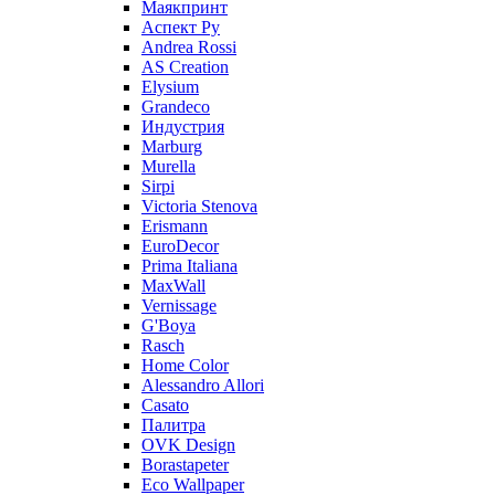
Маякпринт
Аспект Ру
Andrea Rossi
AS Creation
Elysium
Grandeco
Индустрия
Marburg
Murella
Sirpi
Victoria Stenova
Erismann
EuroDecor
Prima Italiana
MaxWall
Vernissage
G'Boya
Rasch
Home Color
Alessandro Allori
Casato
Палитра
OVK Design
Borastapeter
Eco Wallpaper