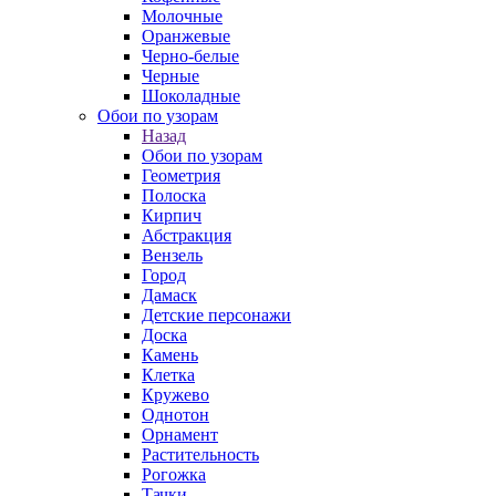
Молочные
Оранжевые
Черно-белые
Черные
Шоколадные
Обои по узорам
Назад
Обои по узорам
Геометрия
Полоска
Кирпич
Абстракция
Вензель
Город
Дамаск
Детские персонажи
Доска
Камень
Клетка
Кружево
Однотон
Орнамент
Растительность
Рогожка
Тачки