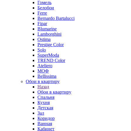
Гомель
Белобои
Ferre
Bernardo Bartalucci
Fipar
Blumarine
Lamborghini
Ostima
Prestige Color
Solo
SuperModa
TREND Color
Ateliero
МОФ
Bellissima
Обои в квартиру
Назад
Обои в квартиру
Спальня
Кухня
Детская
Зал
Коридор
Ванная
Кабинет