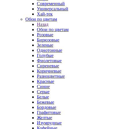
Современный
Универсальный
Хай-тек
Обои по цветам
Назад
Обои по цветам
Розовые
Бирюзовые
Зеленые
Однотонные
Голубые
Фиолетовые
Сиреневые
Коричневые
Разноцветные
Красные
Синие
Серые
Белые
Бежевые
Бордовые
Графитовые
Желтые
Изумрудные
Кофейные