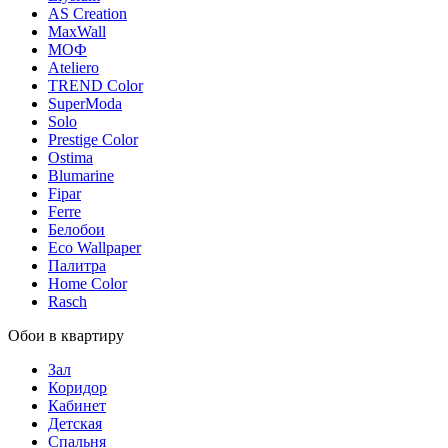
AS Creation
MaxWall
МОФ
Ateliero
TREND Color
SuperModa
Solo
Prestige Color
Ostima
Blumarine
Fipar
Ferre
Белобои
Eco Wallpaper
Палитра
Home Color
Rasch
Обои в квартиру
Зал
Коридор
Кабинет
Детская
Спальня