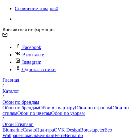
Сравнение товаров
0
Контактная информация
Facebook
Вконтакте
Instagram
Одноклассники
Главная
/
Каталог
/
Обои по брендам
Обои по брендам
Обои в квартиру
Обои по странам
Обои по
стилям
Обои по цветам
Обои по узорам
/
Обои Erismann
Blumarine
Casato
Палитра
OVK Design
Borastapeter
Eco
Wallpaper
Гомель
Белобои
Ferre
Bernardo