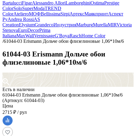
Bartalucci
Fipar
Alessandro Allori
Lamborghini
Ostima
Prestige
Color
Solo
SuperModa
TREND
Color
Ateliero
МОФ
Bellissima
Sirpi
Артекс
Маякпринт
Аспект
Ру
Andrea Rossi
AS
Creation
Elysium
Grandeco
Индустрия
Marburg
Murella
MIR
Victoria
Stenova
EuroDecor
Prima
Italiana
MaxWall
Vernissage
G'Boya
Rasch
Home Color
/
61044-03 Erismann Дольче обои флизелиновые 1,06*10м/6
61044-03 Erismann Дольче обои
флизелиновые 1,06*10м/6
Есть в наличии
61044-03 Erismann Дольче обои флизелиновые 1,06*10м/6
(Артикул: 61044-03)
Цена
2715 ₽ / рул